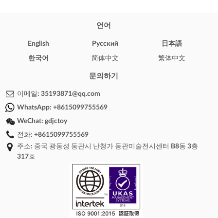
언어
English
Pусский
日本語
한국어
简体中文
繁体中文
문의하기
이메일:
35193871@qq.com
WhatsApp:
+8615099755569
WeChat:
gdjctoy
전화:
+8615099755569
주소: 중국 광둥성 둥관시 난청가 둥관미술전시센터 B8동 3층
317호