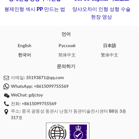
봉제인형 섹시 PP 만드는 법
양샤오차이 인형 성형 수술
현장 영상
언어
English
Pусский
日本語
한국어
简体中文
繁体中文
문의하기
이메일:
35193871@qq.com
WhatsApp:
+8615099755569
WeChat:
gdjctoy
전화:
+8615099755569
주소: 중국 광둥성 둥관시 난청가 둥관미술전시센터 B8동 3층
317호