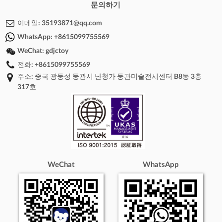
문의하기
이메일:
35193871@qq.com
WhatsApp:
+8615099755569
WeChat:
gdjctoy
전화:
+8615099755569
주소: 중국 광둥성 둥관시 난청가 둥관미술전시센터 B8동 3층
317호
WeChat
WhatsApp